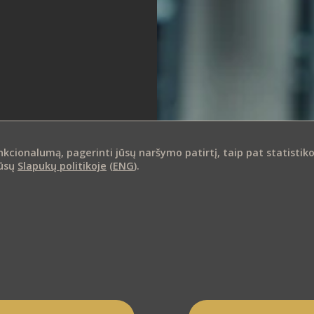
ionalumą, pagerinti jūsų naršymo patirtį, taip pat statistikos i
mūsų
Slapukų politikoje
(
ENG
).