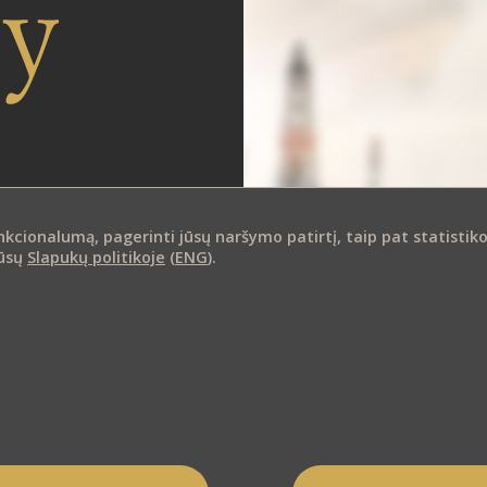
ionalumą, pagerinti jūsų naršymo patirtį, taip pat statistikos i
mūsų
Slapukų politikoje
(
ENG
).