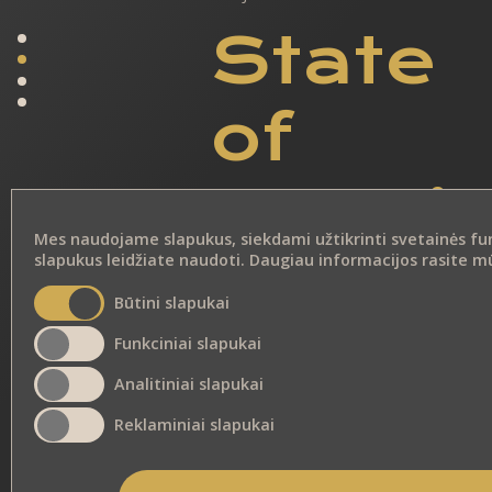
State
of
Happi
Mes naudojame slapukus, siekdami užtikrinti svetainės funkc
slapukus leidžiate naudoti. Daugiau informacijos rasite 
DIRECTOR
Būtini slapukai
Petter Næss | Pål Jackman | Mikk
Brænne Sandemose
Funkciniai slapukai
Analitiniai slapukai
Reklaminiai slapukai