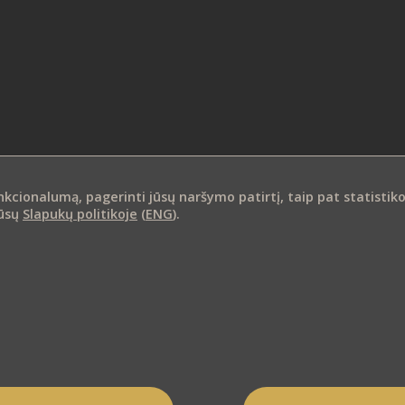
ness
ionalumą, pagerinti jūsų naršymo patirtį, taip pat statistikos i
mūsų
Slapukų politikoje
(
ENG
).
el