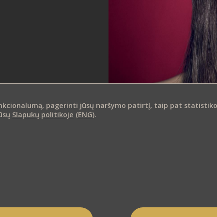
ionalumą, pagerinti jūsų naršymo patirtį, taip pat statistikos i
mūsų
Slapukų politikoje
(
ENG
).